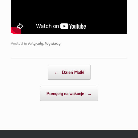
Posted in
Artykuły
,
Wywiady
.
Post navigation
←
Dzień Matki
Pomysły na wakacje
→